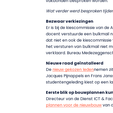
vakbonden besproken worden.
Wat verder werd besproken tijde
Bezwaar verkiezingen
Er is bij de kiescommissie van de
docent verstuurde een bulkmail 
dat niet en ook de kiescommissie 
het versturen van bulkmail niet
verklaard. Bureau Medezeggenscha
Nieuwe raad geïnstalleerd
De
nieuw gekozen leden
nemen zit
Jacques Pijnappels en Frans Jan
studentengeleding kiest op een l
Eerste blik op bouwplannen k
Directeur van de Dienst ICT & Fac
plannen voor de nieuwbouw
van d