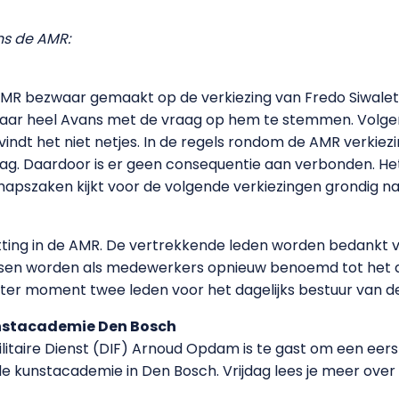
ns de AMR:
 AMR bezwaar gemaakt op de verkiezing van Fredo Siwalet
naar heel Avans met de vraag op hem te stemmen. Volge
vindt het niet netjes. In de regels rondom de AMR verkie
 mag. Daardoor is er geen consequentie aan verbonden. 
pszaken kijkt voor de volgende verkiezingen grondig n
ting in de AMR. De vertrekkende leden worden bedankt vo
ssen worden als medewerkers opnieuw benoemd tot het da
ater moment twee leden voor het dagelijks bestuur van d
unstacademie Den Bosch
ilitaire Dienst (DIF) Arnoud Opdam is te gast om een eers
e kunstacademie in Den Bosch. Vrijdag lees je meer over