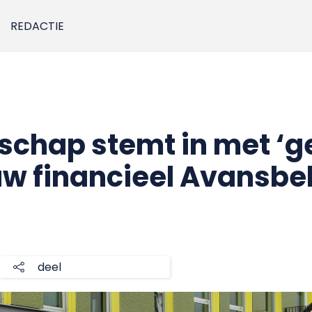
REDACTIE
chap stemt in met ‘g
euw financieel Avansbe
deel