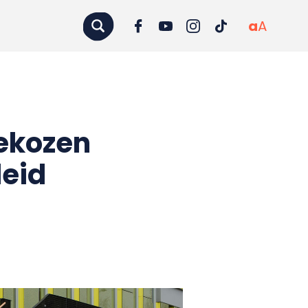
a
A
ekozen
leid