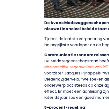
De Avans Medezeggenschapsraad
nieuwe financieel beleid staat 
Tijdens de laatste vergadering va
belangrijkste voorloper op de begr
Communicatie rondom misser
De Medezeggenschapsraad heeft 
de financiële tegenvallers van 20
voorzitter Jacques Pijnappels. “
Diederik Zijderveld. “We zoeken al
onderwerp dat steeds op onze ag
effect. Er moet een aanleiding zi
later dit jaar zou een goed momen
5-procent-regeling