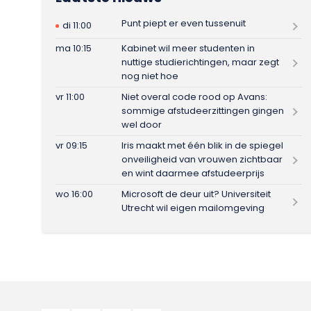
Punt piept er even tussenuit
di 11:00
ma 10:15
Kabinet wil meer studenten in
nuttige studierichtingen, maar zegt
nog niet hoe
vr 11:00
Niet overal code rood op Avans:
sommige afstudeerzittingen gingen
wel door
vr 09:15
Iris maakt met één blik in de spiegel
onveiligheid van vrouwen zichtbaar
en wint daarmee afstudeerprijs
wo 16:00
Microsoft de deur uit? Universiteit
Utrecht wil eigen mailomgeving