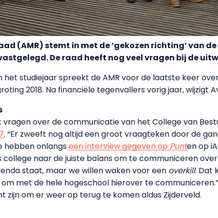
 (AMR) stemt in met de ‘gekozen richting’ van de 
vastgelegd. De raad heeft nog veel vragen bij de uitw
n het studiejaar spreekt de AMR voor de laatste keer over
oting 2018. Na financiële tegenvallers vorig jaar, wijzigt 
s
vragen over de communicatie van het College van Bes
17
. “Er zweeft nog altijd een groot vraagteken door de ga
We hebben onlangs
een interview gegeven op
Punt
en op iA
s college naar de juiste balans om te communiceren over h
enda staat, maar we willen waken voor een
overkill
. Dat
jn om met de hele hogeschool hierover te communiceren.”
t zijn om er weer op terug te komen aldus Zijderveld.