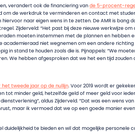
n, verandert ook de financiering van
de 5-procent-rege
terd om de werkdruk te verminderen en contact met stud
n hiervoor naar eigen wens in te zetten. De AMR is bang da
egel. Zijderveld: “Het past bij deze nieuwe werkwijze om 
raden moeten instemmen met de plannen en hebben er dus
 de academieraad niet wegnemen om een andere richting 
g in stand te houden zoals die is. Pijnappels: “We moete
eren. We hebben afgesproken dat we het een tijd zouden
 het tweede jaar op de nullijn
. Voor 2019 wordt er gekek
den tot minder geld, hetzelfde geld of meer geld voor ied
dienstverlening”, aldus Zijderveld. “Dat was een wens van
 onrust, maar ik vermoed dat we op een goede manier eve
 duidelijkheid te bieden en wil dat mogelijke personele