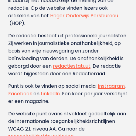
is daarbij niet noodzakelijk de mening van de
redactie. Op de website vinden lezers ook
artikelen van het
Hoger Onderwijs Persbureau
(HOP).
De redactie bestaat uit professionele journalisten.
Zij werken in journalistieke onafhankelijkheid, op
basis van vrije nieuwsgaring en zonder
beïnvloeding van derden. De onafhankelijkheid is
geborgd door een
redactiestatuut
. De redactie
wordt bijgestaan door een Redactieraad.
Punt is ook te vinden op social media:
Instragram
,
Facebook
en
LinkedIn
. Een keer per jaar verschijnt
er een magazine.
De website punt.avans.nl voldoet gedeeltelijk aan
de internationale toegankelijkheidsrichtlijnen
WCAG 2.1, niveau AA. Ga naar de