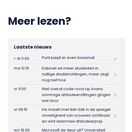
Meer lezen?
Laatste nieuws
Punt piept er even tussenuit
di 11:00
ma 10:15
Kabinet wil meer studenten in
nuttige studierichtingen, maar zegt
nog niet hoe
vr 11:00
Niet overal code rood op Avans:
sommige afstudeerzittingen gingen
wel door
vr 09:15
Iris maakt met één blik in de spiegel
onveiligheid van vrouwen zichtbaar
en wint daarmee afstudeerprijs
wo 16:00
Microsoft de deur uit? Universiteit