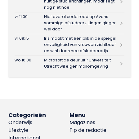
nuttige studierichtingen, maar zegt
nog niet hoe
vr 11:00
Niet overal code rood op Avans:
sommige afstudeerzittingen gingen
wel door
vr 09:15
Iris maakt met één blik in de spiegel
onveiligheid van vrouwen zichtbaar
en wint daarmee afstudeerprijs
wo 16:00
Microsoft de deur uit? Universiteit
Utrecht wil eigen mailomgeving
Categorieën
Menu
Onderwijs
Magazines
Lifestyle
Tip de redactie
International