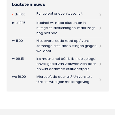
Laatste nieuws
Punt piept er even tussenuit
di 11:00
ma 10:15
Kabinet wil meer studenten in
nuttige studierichtingen, maar zegt
nog niet hoe
vr 11:00
Niet overal code rood op Avans:
sommige afstudeerzittingen gingen
wel door
vr 09:15
Iris maakt met één blik in de spiegel
onveiligheid van vrouwen zichtbaar
en wint daarmee afstudeerprijs
wo 16:00
Microsoft de deur uit? Universiteit
Utrecht wil eigen mailomgeving