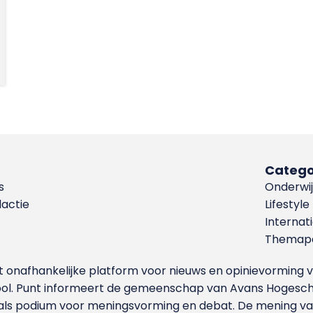
Catego
s
Onderwij
dactie
Lifestyle
Internat
Themapa
et onafhankelijke platform voor nieuws en opinievormin
ool. Punt informeert de gemeenschap van Avans Hogesch
als podium voor meningsvorming en debat. De mening van 