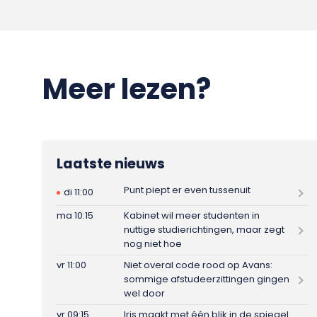
Meer lezen?
Laatste nieuws
Punt piept er even tussenuit
di 11:00
ma 10:15
Kabinet wil meer studenten in
nuttige studierichtingen, maar zegt
nog niet hoe
vr 11:00
Niet overal code rood op Avans:
sommige afstudeerzittingen gingen
wel door
vr 09:15
Iris maakt met één blik in de spiegel