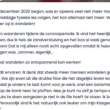
december 2020 begon, was er opeens veel niet meer moge
dagje fysieke les volgen, het kon allemaal niet meer. 
er op is wandelen!
 waarderen tijdens de coronaperiode. Ik vind het heerli
n, dus ik heb de zandverstuiving en het bos al vaak geno
! Dat is mij alleen nooit echt opgevallen omdat ik huis
lgen was. Jammer, eigenlijk…
 dat wandelen zo ontspannend kan werken’
dit ervaren. Ik denk dat steeds meer mensen wandelen 
e zijn even uit die drukke flow die het dagelijks leven w
dat je anders te laat komt voor je werk, snel een boter
p de bank neer te ploffen. Nee, je kunt nu zelf je tempo 
uks te doen aangezien je niet in de file hoeft te staan. Ik
ersoonlijk vind ik het natuurlijk ook leuker om mijn klasgen
’.