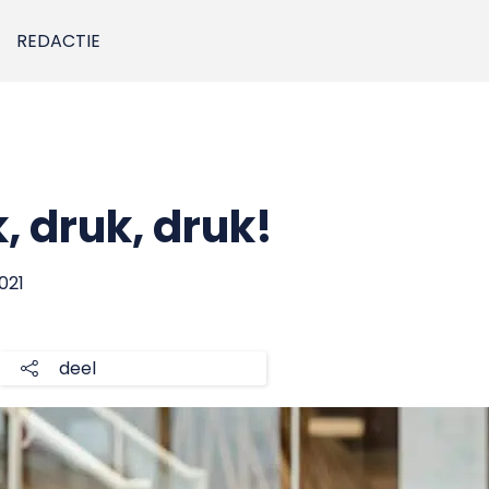
REDACTIE
, druk, druk!
021
deel