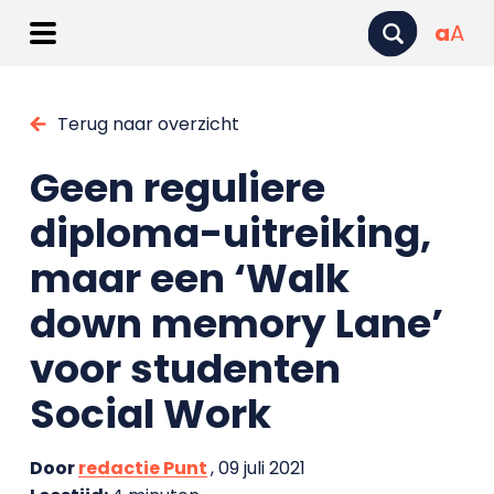
a
A
Terug naar overzicht
Geen reguliere
diploma-uitreiking,
maar een ‘Walk
down memory Lane’
voor studenten
Social Work
Door
redactie Punt
, 09 juli 2021