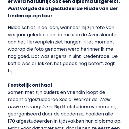
er werd natuurlijk ook een diploma uitgereikt.
Punt
volgde de afgestudeerde Hidde van der
Linden op zijn tour.
Hidde schiet in de lach, wanneer hij zijn foto van
vier jaar geleden aan de muur in de Avanslocatie
aan het Hervenplein ziet hangen. “Het moment
waarop die foto genomen werd herinner ik me
nog goed. Dat was ergens in Sint-Oedenrode. De
koffie was er lekker, het gebak nog beter”, zegt
hij.
Feestelijk onthaal
Samen met zijn ouders en vriendin loopt de
recent afgestudeerde Social Worker de
Walk
down memory lane.
Bij dit afstudeerevenement,
georganiseerd door de academie, haalden alle
170 afgestudeerden in tijdsvakken hun diploma op.
Maar voor dat zover was, doorliepen ze eerst een