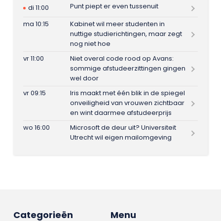
Punt piept er even tussenuit
di 11:00
ma 10:15
Kabinet wil meer studenten in
nuttige studierichtingen, maar zegt
nog niet hoe
vr 11:00
Niet overal code rood op Avans:
sommige afstudeerzittingen gingen
wel door
vr 09:15
Iris maakt met één blik in de spiegel
onveiligheid van vrouwen zichtbaar
en wint daarmee afstudeerprijs
wo 16:00
Microsoft de deur uit? Universiteit
Utrecht wil eigen mailomgeving
Categorieën
Menu