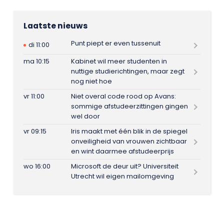
Laatste nieuws
Punt piept er even tussenuit
di 11:00
ma 10:15
Kabinet wil meer studenten in
nuttige studierichtingen, maar zegt
nog niet hoe
vr 11:00
Niet overal code rood op Avans:
sommige afstudeerzittingen gingen
wel door
vr 09:15
Iris maakt met één blik in de spiegel
onveiligheid van vrouwen zichtbaar
en wint daarmee afstudeerprijs
wo 16:00
Microsoft de deur uit? Universiteit
Utrecht wil eigen mailomgeving