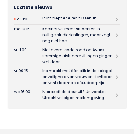
Laatste nieuws
Punt piept er even tussenuit
di 11:00
ma 10:15
Kabinet wil meer studenten in
nuttige studierichtingen, maar zegt
nog niet hoe
vr 11:00
Niet overal code rood op Avans:
sommige afstudeerzittingen gingen
wel door
vr 09:15
Iris maakt met één blik in de spiegel
onveiligheid van vrouwen zichtbaar
en wint daarmee afstudeerprijs
wo 16:00
Microsoft de deur uit? Universiteit
Utrecht wil eigen mailomgeving