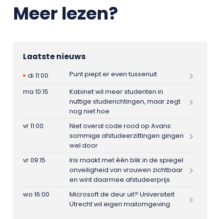
Meer lezen?
Laatste nieuws
Punt piept er even tussenuit
di 11:00
ma 10:15
Kabinet wil meer studenten in
nuttige studierichtingen, maar zegt
nog niet hoe
vr 11:00
Niet overal code rood op Avans:
sommige afstudeerzittingen gingen
wel door
vr 09:15
Iris maakt met één blik in de spiegel
onveiligheid van vrouwen zichtbaar
en wint daarmee afstudeerprijs
wo 16:00
Microsoft de deur uit? Universiteit
Utrecht wil eigen mailomgeving