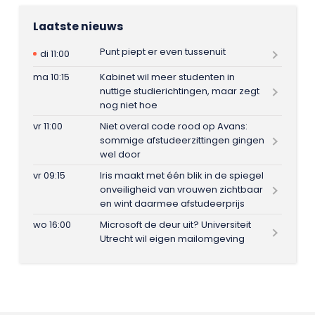
Laatste nieuws
Punt piept er even tussenuit
di 11:00
ma 10:15
Kabinet wil meer studenten in
nuttige studierichtingen, maar zegt
nog niet hoe
vr 11:00
Niet overal code rood op Avans:
sommige afstudeerzittingen gingen
wel door
vr 09:15
Iris maakt met één blik in de spiegel
onveiligheid van vrouwen zichtbaar
en wint daarmee afstudeerprijs
wo 16:00
Microsoft de deur uit? Universiteit
Utrecht wil eigen mailomgeving