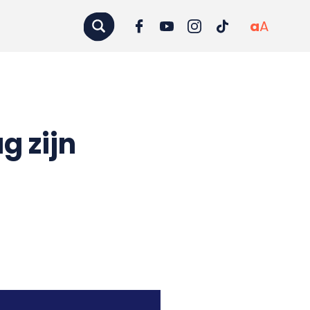
a
A
g zijn