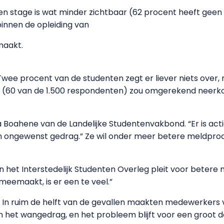
 een stage is wat minder zichtbaar (62 procent heeft gee
 binnen de opleiding van
maakt.
ee procent van de studenten zegt er liever niets over, 
nt (60 van de 1.500 respondenten) zou omgerekend neerk
 Boahene van de Landelijke Studentenvakbond. “Er is ac
 ongewenst gedrag.” Ze wil onder meer betere meldproce
 het Interstedelijk Studenten Overleg pleit voor betere 
s meemaakt, is er een te veel.”
g. In ruim de helft van de gevallen maakten medewerkers v
n het wangedrag, en het probleem blijft voor een groot d