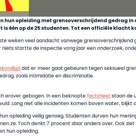
n in hun opleiding met grensoverschrijdend gedrag i
t is één op de 25 studenten. Tot een officiële klacht 
tste weken veel aandacht vanwege grensoverschrijdend 
r niets startte de inspectie vorig jaar een onderzoek, on
ekondigd
dat er meer gaat gebeuren tegen seksueel gren
rag, zoals intimidatie en discriminatie.
ich erover gebogen. In een beknopte
factsheet
staan de 
ld. Lang niet alle incidenten komen boven water, blijkt d
n opleiding veilig genoeg. Studenten durven hun mening
en ze. Toch denkt 7 procent daar anders over. Ook ziet
en hun opleiding.