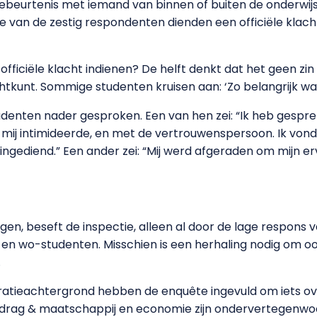
beurtenis met iemand van binnen of buiten de onderwijsi
ie van de zestig respondenten dienden een officiële klach
ficiële klacht indienen? De helft denkt dat het geen zin 
htkunt. Sommige studenten kruisen aan: ‘Zo belangrijk was
udenten nader gesproken. Een van hen zei: “Ik heb gesp
mij intimideerde, en met de vertrouwenspersoon. Ik vond d
ingediend.” Een ander zei: “Mij werd afgeraden om mijn e
gen, beseft de inspectie, alleen al door de lage respons
 en wo-studenten. Misschien is een herhaling nodig om oo
.
ratieachtergrond hebben de enquête ingevuld om iets ov
drag & maatschappij en economie zijn ondervertegenwoor