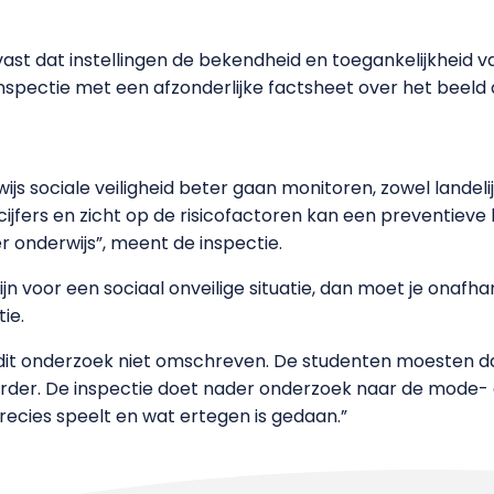
vast dat instellingen de bekendheid en toegankelijkhei
nspectie met een afzonderlijke factsheet over het beel
s sociale veiligheid beter gaan monitoren, zowel landelij
 cijfers en zicht op de risicofactoren kan een preventieve
r onderwijs”, meent de inspectie.
ijn voor een sociaal onveilige situatie, dan moet je onaf
ie.
n dit onderzoek niet omschreven. De studenten moesten dat
erder. De inspectie doet nader onderzoek naar de mode- 
precies speelt en wat ertegen is gedaan.”