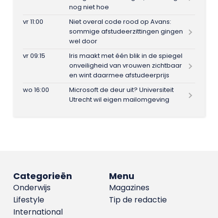
nog niet hoe
vr 11:00
Niet overal code rood op Avans:
sommige afstudeerzittingen gingen
wel door
vr 09:15
Iris maakt met één blik in de spiegel
onveiligheid van vrouwen zichtbaar
en wint daarmee afstudeerprijs
wo 16:00
Microsoft de deur uit? Universiteit
Utrecht wil eigen mailomgeving
Categorieën
Menu
Onderwijs
Magazines
Lifestyle
Tip de redactie
International