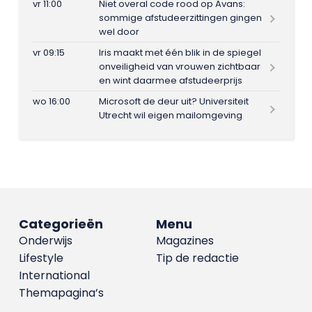
vr 11:00
Niet overal code rood op Avans:
sommige afstudeerzittingen gingen
wel door
vr 09:15
Iris maakt met één blik in de spiegel
onveiligheid van vrouwen zichtbaar
en wint daarmee afstudeerprijs
wo 16:00
Microsoft de deur uit? Universiteit
Utrecht wil eigen mailomgeving
Categorieën
Menu
Onderwijs
Magazines
Lifestyle
Tip de redactie
International
Themapagina’s