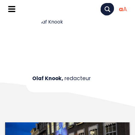
a
A
Olaf Knook,
redacteur