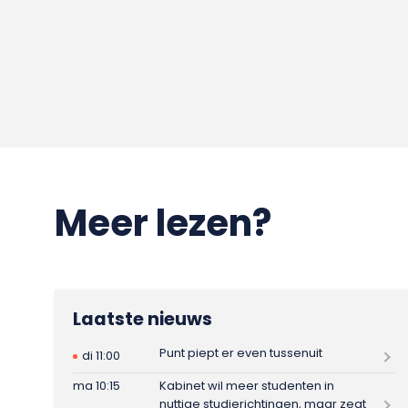
Meer lezen?
Laatste nieuws
Punt piept er even tussenuit
di 11:00
ma 10:15
Kabinet wil meer studenten in
nuttige studierichtingen, maar zegt