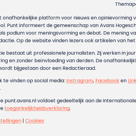
Themapa
et onafhankelijke platform voor nieuws en opinievormin
ool. Punt informeert de gemeenschap van Avans Hogesch
als podium voor meningsvorming en debat. De mening van 
dactie. Op de website vinden lezers ook artikelen van he
e bestaat uit professionele journalisten. Zij werken in jour
ing en zonder beïnvloeding van derden. De onafhankelijk
wordt bijgestaan door een Redactieraad.
ok te vinden op social media:
Instragram
,
Facebook
en
Lin
.
e punt.avans.nl voldoet gedeeltelijk aan de internationale
de
toegankelijkheidsverklaring
.
stellingen
|
Cookies