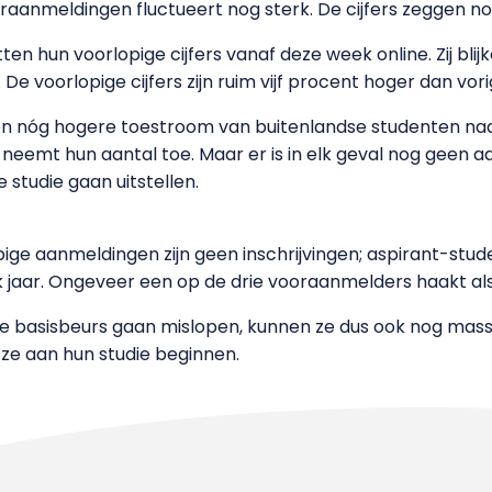
aanmeldingen fluctueert nog sterk. De cijfers zeggen nog
en hun voorlopige cijfers vanaf deze week online. Zij blijk
De voorlopige cijfers zijn ruim vijf procent hoger dan vorig
n nóg hogere toestroom van buitenlandse studenten naa
 neemt hun aantal toe. Maar er is in elk geval nog geen a
 studie gaan uitstellen.
pige aanmeldingen zijn geen inschrijvingen; aspirant-stu
k jaar. Ongeveer een op de drie vooraanmelders haakt als
e basisbeurs gaan mislopen, kunnen ze dus ook nog massa
 ze aan hun studie beginnen.