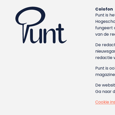
Colofon
Punt is h
Hoge­sch
fungeert 
van de re
De redacti
nieuwsgar
redactie 
Punt is o
magazine
De websit
Ga naar 
Cookie in