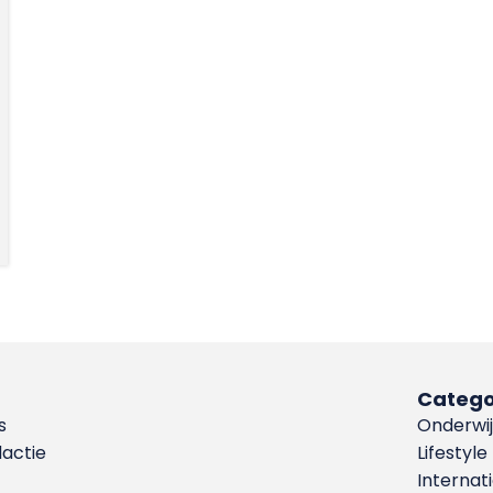
Catego
s
Onderwij
dactie
Lifestyle
Internat