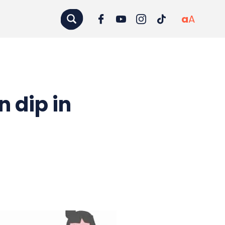
a
A
 dip in