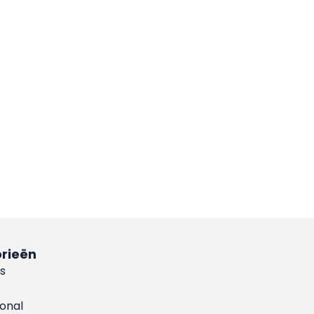
rieën
s
ional