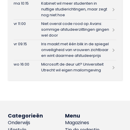
ma 10:15
Kabinet wil meer studenten in
nuttige studierichtingen, maar zegt
nog niet hoe
vr 11:00
Niet overal code rood op Avans:
sommige afstudeerzittingen gingen
wel door
vr 09:15
Iris maakt met één blik in de spiegel
onveiligheid van vrouwen zichtbaar
en wint daarmee afstudeerprijs
wo 16:00
Microsoft de deur uit? Universiteit
Utrecht wil eigen mailomgeving
Categorieën
Menu
Onderwijs
Magazines
Lifestyle
Tip de redactie