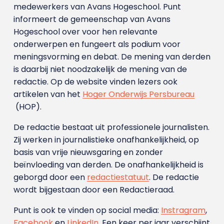
medewerkers van Avans Hoge­school. Punt
informeert de gemeenschap van Avans
Hogeschool over voor hen relevante
onderwerpen en fungeert als podium voor
meningsvorming en debat. De mening van derden
is daarbij niet noodzakelijk de mening van de
redactie. Op de website vinden lezers ook
artikelen van het
Hoger Onderwijs Persbureau
(HOP).
De redactie bestaat uit professionele journalisten.
Zij werken in journalistieke onafhankelijkheid, op
basis van vrije nieuwsgaring en zonder
beïnvloeding van derden. De onafhankelijkheid is
geborgd door een
redactiestatuut
. De redactie
wordt bijgestaan door een Redactieraad.
Punt is ook te vinden op social media:
Instragram
,
Facebook
en
LinkedIn
. Een keer per jaar verschijnt