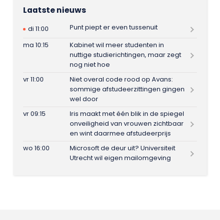
Laatste nieuws
Punt piept er even tussenuit
di 11:00
ma 10:15
Kabinet wil meer studenten in
nuttige studierichtingen, maar zegt
nog niet hoe
vr 11:00
Niet overal code rood op Avans:
sommige afstudeerzittingen gingen
wel door
vr 09:15
Iris maakt met één blik in de spiegel
onveiligheid van vrouwen zichtbaar
en wint daarmee afstudeerprijs
wo 16:00
Microsoft de deur uit? Universiteit
Utrecht wil eigen mailomgeving