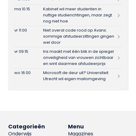
ma 10:15
Kabinet wil meer studenten in
nuttige studierichtingen, maar zegt
nog niet hoe
vr 11:00
Niet overal code rood op Avans:
sommige afstudeerzittingen gingen
wel door
vr 09:15
Iris maakt met één blik in de spiegel
onveiligheid van vrouwen zichtbaar
en wint daarmee afstudeerprijs
wo 16:00
Microsoft de deur uit? Universiteit
Utrecht wil eigen mailomgeving
Categorieën
Menu
Onderwijs
Magazines