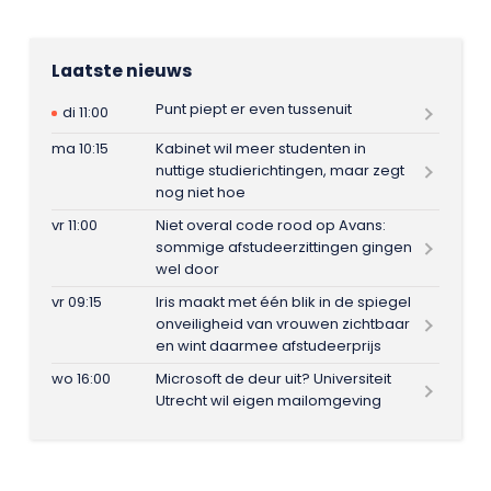
Laatste nieuws
Punt piept er even tussenuit
di 11:00
ma 10:15
Kabinet wil meer studenten in
nuttige studierichtingen, maar zegt
nog niet hoe
vr 11:00
Niet overal code rood op Avans:
sommige afstudeerzittingen gingen
wel door
vr 09:15
Iris maakt met één blik in de spiegel
onveiligheid van vrouwen zichtbaar
en wint daarmee afstudeerprijs
wo 16:00
Microsoft de deur uit? Universiteit
Utrecht wil eigen mailomgeving