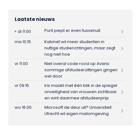
Laatste nieuws
Punt piept er even tussenuit
di 11:00
ma 10:15
Kabinet wil meer studenten in
nuttige studierichtingen, maar zegt
nog niet hoe
vr 11:00
Niet overal code rood op Avans:
sommige afstudeerzittingen gingen
wel door
vr 09:15
Iris maakt met één blik in de spiegel
onveiligheid van vrouwen zichtbaar
en wint daarmee afstudeerprijs
wo 16:00
Microsoft de deur uit? Universiteit
Utrecht wil eigen mailomgeving