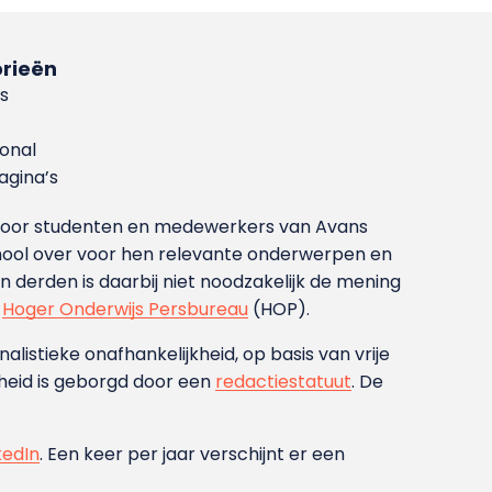
rieën
s
ional
gina’s
g voor studenten en medewerkers van Avans
ool over voor hen relevante onderwerpen en
derden is daarbij niet noodzakelijk de mening
t
Hoger Onderwijs Persbureau
(HOP).
nalistieke onafhankelijkheid, op basis van vrije
heid is geborgd door een
redactiestatuut
. De
kedIn
. Een keer per jaar verschijnt er een