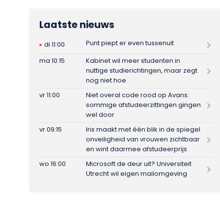
Laatste nieuws
Punt piept er even tussenuit
di 11:00
ma 10:15
Kabinet wil meer studenten in
nuttige studierichtingen, maar zegt
nog niet hoe
vr 11:00
Niet overal code rood op Avans:
sommige afstudeerzittingen gingen
wel door
vr 09:15
Iris maakt met één blik in de spiegel
onveiligheid van vrouwen zichtbaar
en wint daarmee afstudeerprijs
wo 16:00
Microsoft de deur uit? Universiteit
Utrecht wil eigen mailomgeving