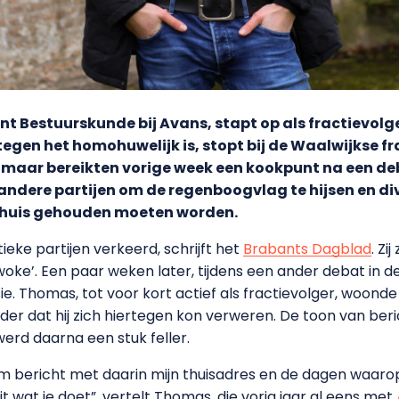
 Bestuurskunde bij Avans, stapt op als fractievolger
tegen het homohuwelijk is, stopt bij de Waalwijkse fr
er, maar bereikten vorige week een kookpunt na een de
ndere partijen om de regenboogvlag te hijsen en dive
tehuis gehouden moeten worden.
tieke partijen verkeerd, schrijft het
Brabants Dagblad
. Zi
‘woke’. Een paar weken later, tijdens een ander debat in d
e. Thomas, tot voor kort actief als fractievolger, woond
nder dat hij zich hiertegen kon verweren. De toon van ber
werd daarna een stuk feller.
m bericht met daarin mijn thuisadres en de dagen waarop
t wat je doet”, vertelt Thomas, die vorig jaar al eens met