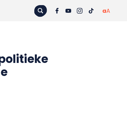
a
A
politieke
ge