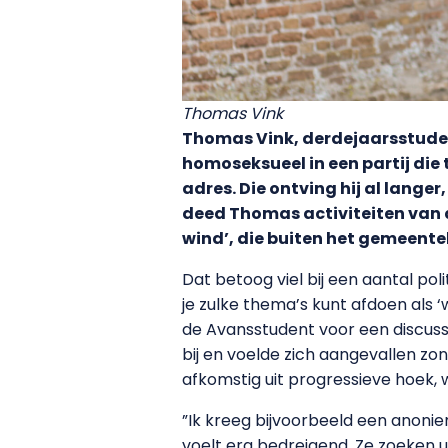
Thomas Vink
Thomas Vink, derdejaarsstudent
homoseksueel in een partij die 
adres. Die ontving hij al lang
deed Thomas activiteiten van a
wind’, die buiten het gemeen
Dat betoog viel bij een aantal poli
je zulke thema’s kunt afdoen als 
de Avansstudent voor een discussi
bij en voelde zich aangevallen zo
afkomstig uit progressieve hoek, 
”Ik kreeg bijvoorbeeld een anonie
voelt erg bedreigend. Ze zoeken ui