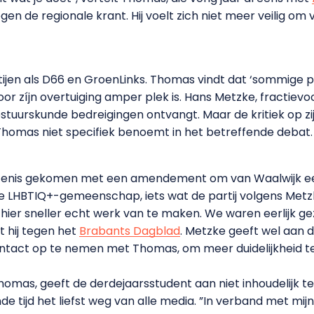
egen de regionale krant. Hij voelt zich niet meer veilig om
ijen als D66 en GroenLinks. Thomas vindt dat ‘sommige part
or zíjn overtuiging amper plek is. Hans Metzke, fractievoo
tuurskunde bedreigingen ontvangt. Maar de kritiek op zijn 
omas niet specifiek benoemt in het betreffende debat.
beurtenis gekomen met een amendement om van Waalwijk
e LHBTIQ+-gemeenschap, iets wat de partij volgens Metzk
n hier sneller echt werk van te maken. We waren eerlijk
t hij tegen het
Brabants Dagblad
. Metzke geeft wel aan
tact op te nemen met Thomas, om meer duidelijkheid te kr
omas, geeft de derdejaarsstudent aan niet inhoudelijk te
e tijd het liefst weg van alle media. ”In verband met mijn ve