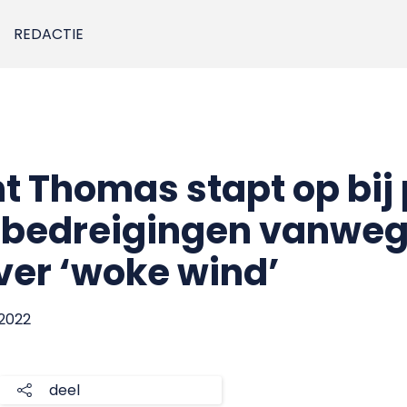
REDACTIE
 Thomas stapt op bij 
a bedreigingen vanwe
ver ‘woke wind’
 2022
deel