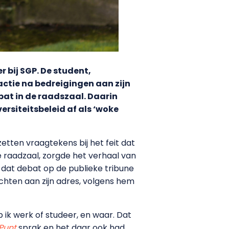
 bij SGP. De student,
actie na bedreigingen aan zijn
bat in de raadszaal. Daarin
rsiteitsbeleid af als ‘woke
j zetten vraagtekens bij het feit dat
e raadzaal, zorgde het verhaal van
e dat debat op de publieke tribune
ichten aan zijn adres, volgens hem
 ik werk of studeer, en waar. Dat
Punt
sprak en het daar ook had