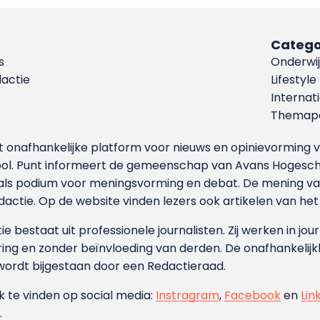
Catego
s
Onderwij
dactie
Lifestyle
Internat
Themapa
et onafhankelijke platform voor nieuws en opinievormin
ool. Punt informeert de gemeenschap van Avans Hogesch
als podium voor meningsvorming en debat. De mening van 
dactie. Op de website vinden lezers ook artikelen van he
e bestaat uit professionele journalisten. Zij werken in jour
ing en zonder beïnvloeding van derden. De onafhankelijk
wordt bijgestaan door een Redactieraad.
ok te vinden op social media:
Instragram
,
Facebook
en
Lin
.