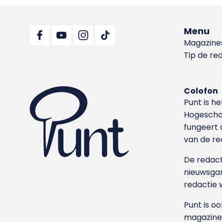
Menu
Magazine
Tip de re
Colofon
Punt is h
Hoge­sch
fungeert 
van de re
De redacti
nieuwsgar
redactie 
Punt is o
magazine