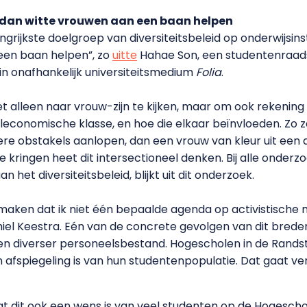
er dan witte vrouwen aan een baan helpen
rijkste doelgroep van diversiteitsbeleid op onderwijsinst
een baan helpen”, zo
uitte
Hahae Son, een studentenraads
 in onafhankelijk universiteitsmedium
Folia
.
niet alleen naar vrouw-zijn te kijken, maar om ook rekeni
iaaleconomische klasse, en hoe die elkaar beïnvloeden. Zo 
e obstakels aanlopen, dan een vrouw van kleur uit een a
 kringen heet dit intersectioneel denken. Bij alle onderzo
n het diversiteitsbeleid, blijkt uit dit onderzoek.
 maken dat ik niet één bepaalde agenda op activistische 
hiel Keestra. Eén van de concrete gevolgen van dit breder
een diverser personeelsbestand. Hogescholen in de Rands
fspiegeling is van hun studentenpopulatie. Dat gaat ve
t dat dit ook een wens is van veel studenten op de Hoges