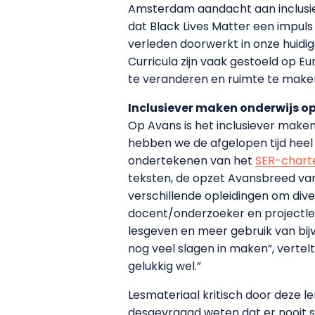
Amsterdam aandacht aan inclusiev
dat Black Lives Matter een impuls
verleden doorwerkt in onze huidig
Curricula zijn vaak gestoeld op 
te veranderen en ruimte te make
Inclusiever maken onderwijs o
Op Avans is het inclusiever maken
hebben we de afgelopen tijd heel 
ondertekenen van het
SER-chart
teksten, de opzet Avansbreed van
verschillende opleidingen om diver
docent/onderzoeker en projectleide
lesgeven en meer gebruik van bijv
nog veel slagen in maken”, vertelt 
gelukkig wel.”
Lesmateriaal kritisch door deze le
desgevraagd weten dat er nooit s