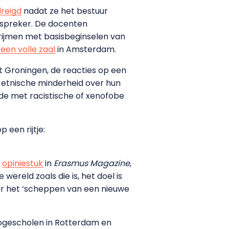
reigd
nadat ze het bestuur
tspreker. De docenten
rijmen met basisbeginselen van
 een volle zaal
in Amsterdam.
it Groningen, de reacties op een
n etnische minderheid over hun
e met racistische of xenofobe
 een rijtje:
n
opiniestuk
in
Erasmus Magazine
,
ereld zoals die is, het doel is
ar het ‘scheppen van een nieuwe
 hogescholen in Rotterdam en