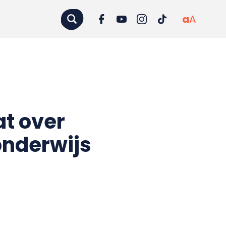
a
A
at over
 onderwijs