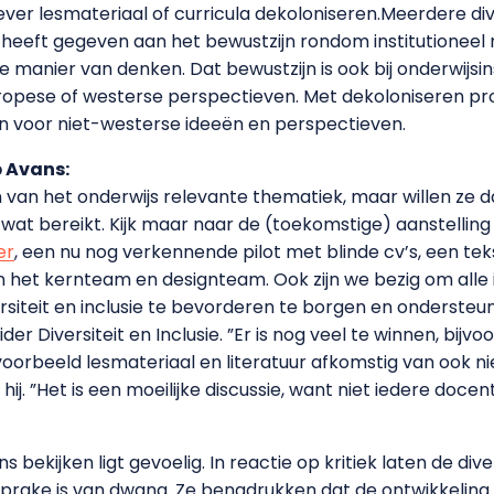
er lesmateriaal of curricula dekoloniseren.Meerdere d
 heeft gegeven aan het bewustzijn rondom institutioneel 
e manier van denken. Dat bewustzijn is ook bij onderwijs
Europese of westerse perspectieven. Met dekoloniseren pr
n voor niet-westerse ideeën en perspectieven.
p Avans:
 van het onderwijs relevante thematiek, maar willen ze 
wat bereikt. Kijk maar naar de (toekomstige) aanstelling 
er
, een nu nog verkennende pilot met blinde cv’s, een teks
 het kernteam en designteam. Ook zijn we bezig om alle i
siteit en inclusie te bevorderen te borgen en ondersteunen
r Diversiteit en Inclusie. ”Er is nog veel te winnen, bijvo
oorbeeld lesmateriaal en literatuur afkomstig van ook n
hij. ”Het is een moeilijke discussie, want niet iedere doc
ns bekijken ligt gevoelig. In reactie op kritiek laten de d
prake is van dwang. Ze benadrukken dat de ontwikkeling