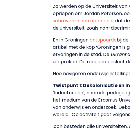
Zo werden op de Universiteit va
opriepen om Jordan Peterson, ee
schreven in een open brief
dat de
de universiteit, zoals non-discri
En in Groningen
ontspoorde
bij de
artikel met de kop ‘Groningen is 
ervaringen in de stad. De
UKrant
o
uitspraken. De redactie besloot de
Hoe navigeren onderwijsinstellinge
Twistpunt 1: Dekolonisatie en i
‘Indoctrinatie’, noemde pedagoog
het medium van de Erasmus Univers
van onderwijs en onderzoek. Deko
wereld’. Objectiviteit gaat volge
.och besteden alle universiteiten