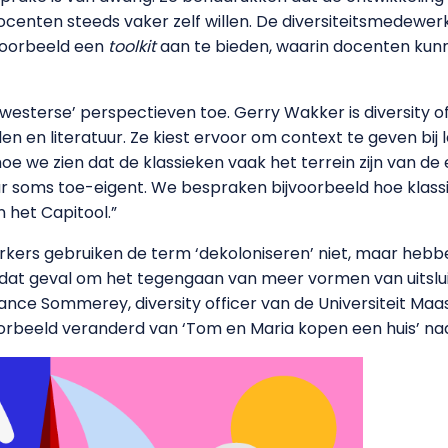
ocenten steeds vaker zelf willen. De diversiteitsmedewer
voorbeeld een
toolkit
aan te bieden, waarin docenten kunn
terse’ perspectieven toe. Gerry Wakker is diversity offi
en en literatuur. Ze kiest ervoor om context te geven bij 
oe we zien dat de klassieken vaak het terrein zijn van de 
ur soms toe-eigent. We bespraken bijvoorbeeld hoe klas
n het Capitool.”
rkers gebruiken de term ‘dekoloniseren’ niet, maar hebbe
n dat geval om het tegengaan van meer vormen van uitslu
stance Sommerey, diversity officer van de Universiteit Maa
oorbeeld veranderd van ‘Tom en Maria kopen een huis’ naa