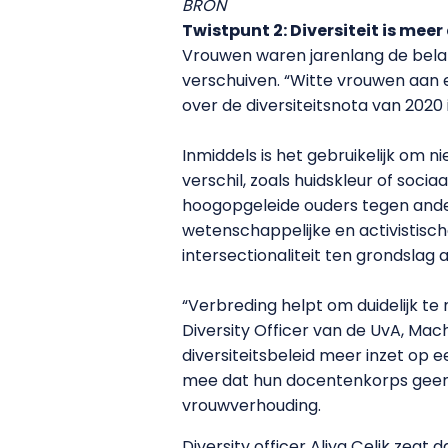
BRON
Twistpunt 2: Diversiteit is me
Vrouwen waren jarenlang de belang
verschuiven. “Witte vrouwen aan 
over de diversiteitsnota van 2020
Inmiddels is het gebruikelijk om 
verschil, zoals huidskleur of soc
hoogopgeleide ouders tegen ander
wetenschappelijke en activistische
intersectionaliteit ten grondslag aa
“Verbreding helpt om duidelijk te
Diversity Officer van de UvA, Mac
diversiteitsbeleid meer inzet op 
mee dat hun docentenkorps geen a
vrouwverhouding.
Diversity officer Aliya Çelik zeg