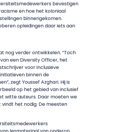
iversiteitsmedewerkers bevestigen
racisme en hoe het koloniaal
instellingen binnengekomen.
oberen opleidingen daar iets aan
dat nog verder ontwikkelen. ”Toch
van een Diversity Officer, het
tschrijver voor inclusieve
nitiatieven binnen de
”, zegt Youssef Azghari. Hij is
orbeeld op het gebied van inclusief
iet witte auteurs. Daar moeten we
ent vindt het nodig. De meesten
iversiteitsmedewerkers
 van lesmateriaal van onderop