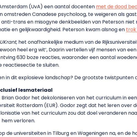
n Amsterdam (UvA) een aantal docenten
met de dood bed
n omstreden Canadese psycholoog, te weigeren als gas
 anti-trans en misogyne denkbeelden van Peterson niet 
minatie en gelijkwaardigheid. Peterson kwam alsnog en
trok
UKrant
, het onafhankelijke medium van de Rijksuniversite
gewoon heel erg wit’, Daarin vertellen vijf mensen van ee
ntving 630 boze reacties, waaronder een aantal woedend
 reactiesectie te sluiten.
n in dit explosieve landschap? De grootste twistpunten op
nclusief lesmateriaal
 Brian Godor het dekoloniseren van het curriculum in ee
iteit Rotterdam (EUR). Godor zegt dat het leren over de w
lonisatie van het curriculum zou dat doel veranderen na
ns hem verloren.
, op de universiteiten in Tilburg en Wageningen na, en de