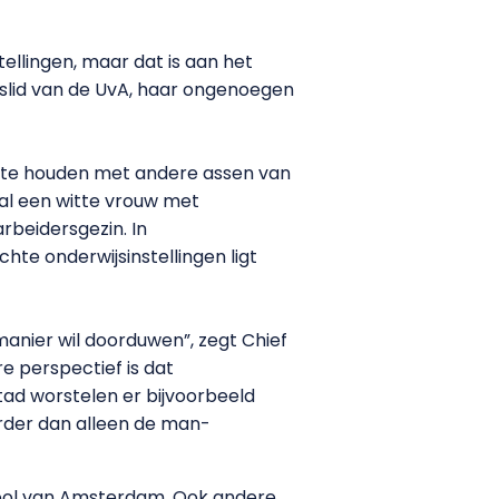
ellingen, maar dat is aan het
lid van de UvA, haar ongenoegen
ng te houden met andere assen van
zal een witte vrouw met
rbeidersgezin. In
chte onderwijsinstellingen ligt
manier wil doorduwen”, zegt Chief
e perspectief is dat
tad worstelen er bijvoorbeeld
rder dan alleen de man-
chool van Amsterdam. Ook andere