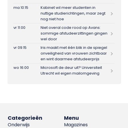
ma 10:15
Kabinet wil meer studenten in
nuttige studierichtingen, maar zegt
nog niet hoe
vr 11:00
Niet overal code rood op Avans:
sommige afstudeerzittingen gingen
wel door
vr 09:15
Iris maakt met één blik in de spiegel
onveiligheid van vrouwen zichtbaar
en wint daarmee afstudeerprijs
wo 16:00
Microsoft de deur uit? Universiteit
Utrecht wil eigen mailomgeving
Categorieën
Menu
Onderwijs
Magazines