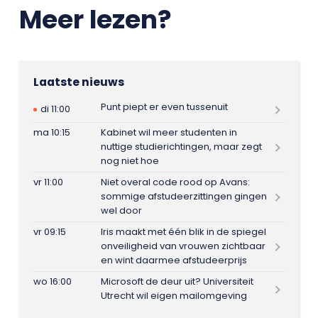
Meer lezen?
Laatste nieuws
Punt piept er even tussenuit
di 11:00
ma 10:15
Kabinet wil meer studenten in
nuttige studierichtingen, maar zegt
nog niet hoe
vr 11:00
Niet overal code rood op Avans:
sommige afstudeerzittingen gingen
wel door
vr 09:15
Iris maakt met één blik in de spiegel
onveiligheid van vrouwen zichtbaar
en wint daarmee afstudeerprijs
wo 16:00
Microsoft de deur uit? Universiteit
Utrecht wil eigen mailomgeving