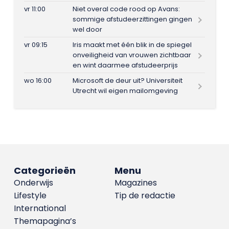
vr 11:00
Niet overal code rood op Avans:
sommige afstudeerzittingen gingen
wel door
vr 09:15
Iris maakt met één blik in de spiegel
onveiligheid van vrouwen zichtbaar
en wint daarmee afstudeerprijs
wo 16:00
Microsoft de deur uit? Universiteit
Utrecht wil eigen mailomgeving
Categorieën
Menu
Onderwijs
Magazines
Lifestyle
Tip de redactie
International
Themapagina’s