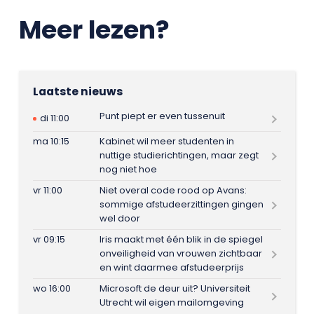
Meer lezen?
Laatste nieuws
Punt piept er even tussenuit
di 11:00
ma 10:15
Kabinet wil meer studenten in
nuttige studierichtingen, maar zegt
nog niet hoe
vr 11:00
Niet overal code rood op Avans:
sommige afstudeerzittingen gingen
wel door
vr 09:15
Iris maakt met één blik in de spiegel
onveiligheid van vrouwen zichtbaar
en wint daarmee afstudeerprijs
wo 16:00
Microsoft de deur uit? Universiteit
Utrecht wil eigen mailomgeving