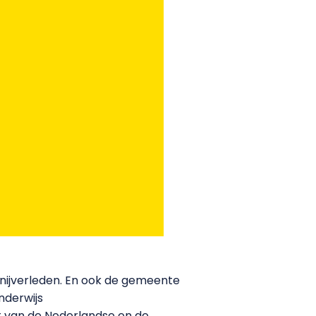
rnijverleden. En ook de gemeente
nderwijs
t van de Nederlandse en de