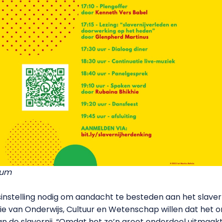
ium
jsinstelling nodig om aandacht te besteden aan het slave
ie van Onderwijs, Cultuur en Wetenschap willen dat het o
n de slavernij. “Omdat het zo’n groot onderdeel uitmaak