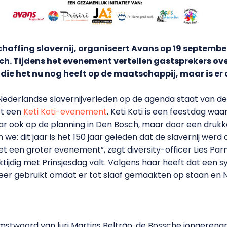
afschaffing slavernij, organiseert Avans op 19 septem
ch. Tijdens het evenement vertellen gastsprekers ov
 die het nu nog heeft op de maatschappij, maar is er 
t Nederlandse slavernijverleden op de agenda staat van de
st een
Keti Koti-evenement
. Keti Koti is een feestdag wa
 jaar ook op de planning in Den Bosch, maar door een dru
n we: dit jaar is het 150 jaar geleden dat de slavernij wer
 een groter evenement”, zegt diversity-officer Lies Parm
jktijdig met Prinsjesdag valt. Volgens haar heeft dat een
er gebruikt omdat er tot slaaf gemaakten op staan en N
stwoord van luri Martins Beltrão, de Bossche jongeren