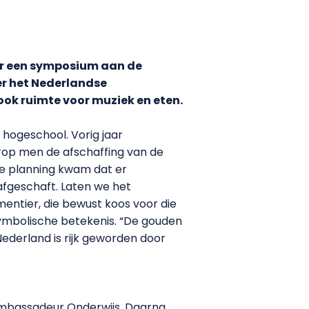
ber een symposium aan de
er het Nederlandse
ook ruimte voor muziek en eten.
 hogeschool. Vorig jaar
arop men de afschaffing van de
kke planning kwam dat er
d afgeschaft. Laten we het
entier, die bewust koos voor die
 symbolische betekenis. “De gouden
ederland is rijk geworden door
ambassadeur Onderwijs. Daarna