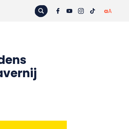
a
A
jdens
avernij