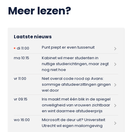
Meer lezen?
Laatste nieuws
Punt piept er even tussenuit
di 11:00
ma 10:15
Kabinet wil meer studenten in
nuttige studierichtingen, maar zegt
nog niet hoe
vr 11:00
Niet overal code rood op Avans:
sommige afstudeerzittingen gingen
wel door
vr 09:15
Iris maakt met één blik in de spiegel
onveiligheid van vrouwen zichtbaar
en wint daarmee afstudeerprijs
wo 16:00
Microsoft de deur uit? Universiteit
Utrecht wil eigen mailomgeving