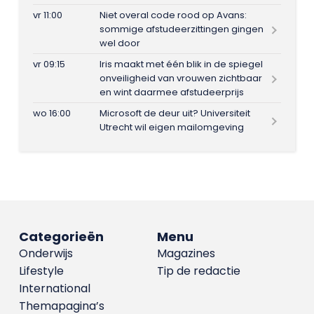
vr 11:00
Niet overal code rood op Avans:
sommige afstudeerzittingen gingen
wel door
vr 09:15
Iris maakt met één blik in de spiegel
onveiligheid van vrouwen zichtbaar
en wint daarmee afstudeerprijs
wo 16:00
Microsoft de deur uit? Universiteit
Utrecht wil eigen mailomgeving
Categorieën
Menu
Onderwijs
Magazines
Lifestyle
Tip de redactie
International
Themapagina’s