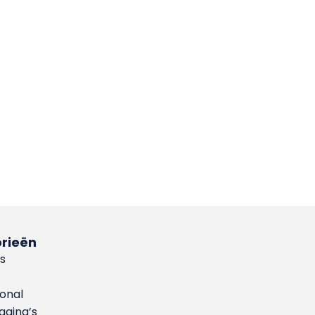
rieën
s
ional
gina’s