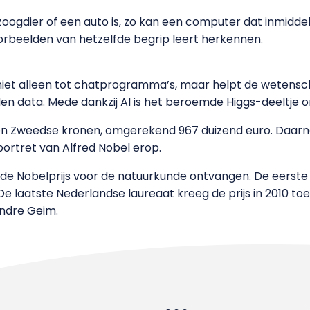
zoogdier of een auto is, zo kan een computer dat inmiddel
rbeelden van hetzelfde begrip leert herkennen.
 niet alleen tot chatprogramma’s, maar helpt de wetens
 data. Mede dankzij AI is het beroemde Higgs-deeltje on
oen Zweedse kronen, omgerekend 967 duizend euro. Daar
ortret van Alfred Nobel erop.
e Nobelprijs voor de natuurkunde ontvangen. De eerste w
 De laatste Nederlandse laureaat kreeg de prijs in 2010 t
ndre Geim.