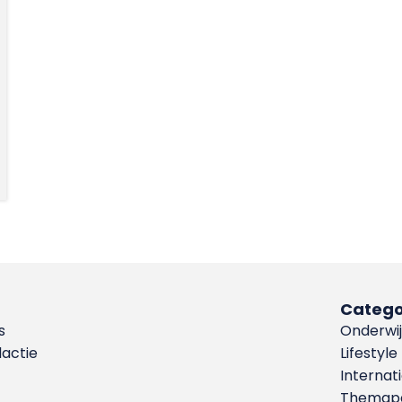
Catego
s
Onderwij
dactie
Lifestyle
Internat
Themapa