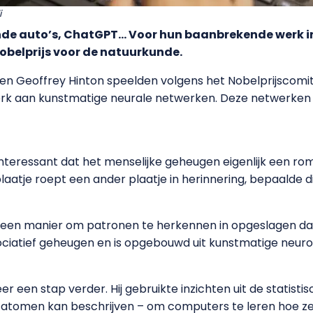
i
nde auto’s, ChatGPT… Voor hun baanbrekende werk in
obelprijs voor de natuurkunde.
en Geoffrey Hinton speelden volgens het Nobelprijscomit
werk aan kunstmatige neurale netwerken. Deze netwerken z
nteressant dat het menselijke geheugen eigenlijk een rom
aatje roept een ander plaatje in herinnering, bepaalde d
ij een manier om patronen te herkennen in opgeslagen dat
ociatief geheugen en is opgebouwd uit kunstmatige neur
 een stap verder. Hij gebruikte inzichten uit de statisti
 atomen kan beschrijven – om computers te leren hoe z