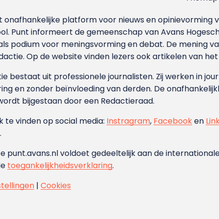
et onafhankelijke platform voor nieuws en opinievormin
ool. Punt informeert de gemeenschap van Avans Hogesch
als podium voor meningsvorming en debat. De mening van 
dactie. Op de website vinden lezers ook artikelen van he
e bestaat uit professionele journalisten. Zij werken in jour
ing en zonder beïnvloeding van derden. De onafhankelijk
wordt bijgestaan door een Redactieraad.
ok te vinden op social media:
Instragram
,
Facebook
en
Lin
.
e punt.avans.nl voldoet gedeeltelijk aan de internationale
de
toegankelijkheidsverklaring
.
stellingen
|
Cookies