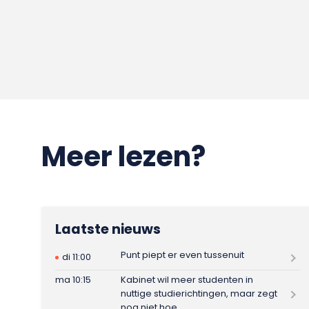
Meer lezen?
Laatste nieuws
Punt piept er even tussenuit
di 11:00
ma 10:15
Kabinet wil meer studenten in
nuttige studierichtingen, maar zegt
nog niet hoe