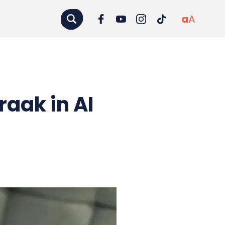
a
A
aak in AI