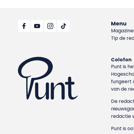
Menu
Magazine
Tip de re
Colofon
Punt is h
Hoge­sch
fungeert 
van de re
De redacti
nieuwsgar
redactie 
Punt is o