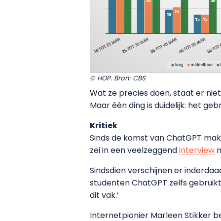
© HOP. Bron: CBS
Wat ze precies doen, staat er nie
Maar één ding is duidelijk: het ge
Kritiek
Sinds de komst van ChatGPT maken
zei in een veelzeggend
interview
m
Sindsdien verschijnen er inderda
studenten ChatGPT zelfs gebruikte
dit vak.’
Internetpionier Marleen Stikker 