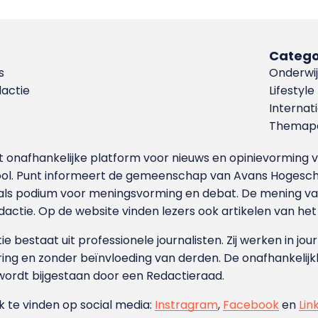
Catego
s
Onderwij
dactie
Lifestyle
Internat
Themapa
et onafhankelijke platform voor nieuws en opinievormin
ool. Punt informeert de gemeenschap van Avans Hogesch
als podium voor meningsvorming en debat. De mening van 
dactie. Op de website vinden lezers ook artikelen van he
e bestaat uit professionele journalisten. Zij werken in jour
ing en zonder beïnvloeding van derden. De onafhankelijk
wordt bijgestaan door een Redactieraad.
ok te vinden op social media:
Instragram
,
Facebook
en
Lin