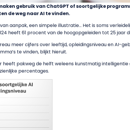
aken gebruik van ChatGPT of soortgelijke program
en de weg naar AI te vinden.
an van aanpak, een simpele illustratie… Het is soms verlei
2024 heeft 61 procent van de hoogopgeleiden tot 25 jaar 
eau meer cijfers over leeftijd, opleidingsniveau en AI-geb
a’s te vinden, blijkt hieruit.
 heeft pakweg de helft weleens kunstmatig intelligentie 
ienlijke percentages.