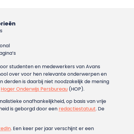
rieën
s
ional
gina’s
g voor studenten en medewerkers van Avans
ool over voor hen relevante onderwerpen en
derden is daarbij niet noodzakelijk de mening
t
Hoger Onderwijs Persbureau
(HOP).
nalistieke onafhankelijkheid, op basis van vrije
heid is geborgd door een
redactiestatuut
. De
kedIn
. Een keer per jaar verschijnt er een