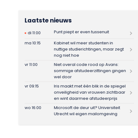
Laatste nieuws
Punt piept er even tussenuit
di 11:00
ma 10:15
Kabinet wil meer studenten in
nuttige studierichtingen, maar zegt
nog niet hoe
vr 11:00
Niet overal code rood op Avans:
sommige afstudeerzittingen gingen
wel door
vr 09:15
Iris maakt met één blik in de spiegel
onveiligheid van vrouwen zichtbaar
en wint daarmee afstudeerprijs
wo 16:00
Microsoft de deur uit? Universiteit
Utrecht wil eigen mailomgeving