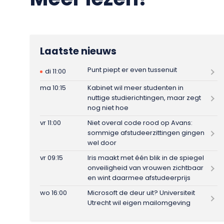
Laatste nieuws
Punt piept er even tussenuit
di 11:00
ma 10:15
Kabinet wil meer studenten in
nuttige studierichtingen, maar zegt
nog niet hoe
vr 11:00
Niet overal code rood op Avans:
sommige afstudeerzittingen gingen
wel door
vr 09:15
Iris maakt met één blik in de spiegel
onveiligheid van vrouwen zichtbaar
en wint daarmee afstudeerprijs
wo 16:00
Microsoft de deur uit? Universiteit
Utrecht wil eigen mailomgeving