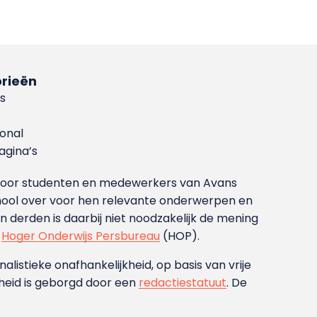
rieën
s
ional
gina’s
g voor studenten en medewerkers van Avans
ool over voor hen relevante onderwerpen en
derden is daarbij niet noodzakelijk de mening
t
Hoger Onderwijs Persbureau
(HOP).
nalistieke onafhankelijkheid, op basis van vrije
heid is geborgd door een
redactiestatuut
. De