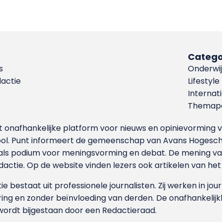
Catego
s
Onderwij
dactie
Lifestyle
Internat
Themapa
et onafhankelijke platform voor nieuws en opinievormin
ool. Punt informeert de gemeenschap van Avans Hogesch
als podium voor meningsvorming en debat. De mening van 
dactie. Op de website vinden lezers ook artikelen van he
e bestaat uit professionele journalisten. Zij werken in jour
ing en zonder beïnvloeding van derden. De onafhankelijk
wordt bijgestaan door een Redactieraad.