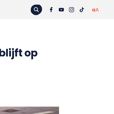
a
A
lijft op