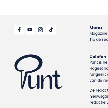
Menu
Magazine
Tip de re
Colofon
Punt is h
Hoge­sch
fungeert 
van de re
De redacti
nieuwsgar
redactie 