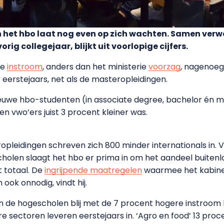
in het hbo laat nog even op zich wachten. Samen ve
ig collegejaar, blijkt uit voorlopige cijfers.
de
instroom
, anders dan het ministerie
voorzag
, nagenoeg
eerstejaars, net als de masteropleidingen.
euwe hbo-studenten (in associate degree, bachelor én ma
 en vwo’ers juist 3 procent kleiner was.
ropleidingen schreven zich 800 minder internationals in. 
holen slaagt het hbo er prima in om het aandeel buiten
t totaal. De
ingrijpende maatregelen
waarmee het kabinet 
ook onnodig, vindt hij.
jn de hogescholen blij met de 7 procent hogere instroom bi
ere sectoren leveren eerstejaars in. ‘Agro en food’ 13 proc