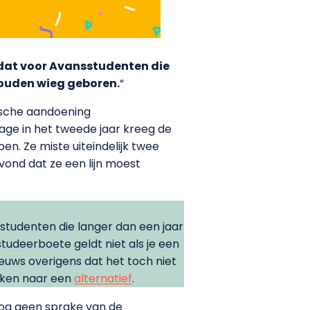
s dat voor Avansstudenten die
 gouden wieg geboren.
“
dische aandoening
age in het tweede jaar kreeg de
en. Ze miste uiteindelijk twee
ond dat ze een lijn moest
 studenten die langer dan een jaar
tudeerboete geldt niet als je een
ieuws overigens dat het toch niet
oeken naar een
alternatief
.
nog geen sprake van de