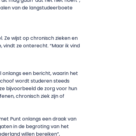
 uit mag gaan’ dat het niet hoeft”,
betalen van de langstudeerboete
 Ze wijst op chronisch zieken en
vindt ze onterecht. “Maar ik vind
onlangs een bericht, waarin het
Schoof wordt studeren steeds
ze bijvoorbeeld de zorg voor hun
en, chronisch ziek zijn of
met Punt onlangs een draak van
aten in de begroting van het
derland willen bereiken”,