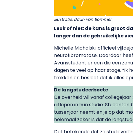
Illustratie: Daan van Bommel
Leuk of niet: de kans is groot 
langer dan de gebruikelijke vie
Michelle Michalski, officieel vij
neurofibromatose. Daardoor heeft
Avansstudent er een die een zenuw 
dagen te veel op haar stage. “Ik
trekken en besloot dat ik alles op
De langstudeerboete
De overheid wil vanaf collegejaar
uitlopen in hun studie. Studenten
tussenjaar neemt en je op dat mome
helemaal zeker is dat de langstu
Dat betekende dat ze studievert