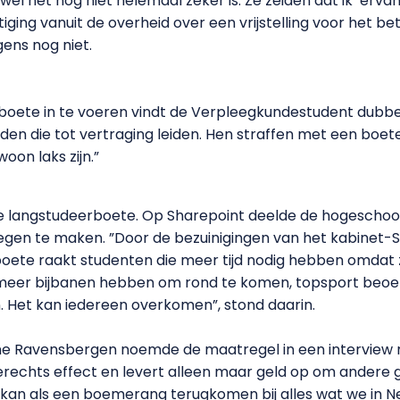
l het nog niet helemáál zeker is. Ze zeiden dat ik ‘ervan
stiging vanuit de overheid over een vrijstelling voor het 
ens nog niet.
ete in te voeren vindt de Verpleegkundestudent dubbel.
 die tot vertraging leiden. Hen straffen met een boete, 
oon laks zijn.”
 langstudeerboete. Op Sharepoint deelde de hogeschool 
egen te maken. ”Door de bezuinigingen van het kabinet-
rboete raakt studenten die meer tijd nodig hebben omdat 
meer bijbanen hebben om rond te komen, topsport beoefen
Het kan iedereen overkomen”, stond daarin.
ne Ravensbergen noemde de maatregel in een interview 
erechts effect en levert alleen maar geld op om andere g
 kan als een boemerang terugkomen bij alles wat we in Ne