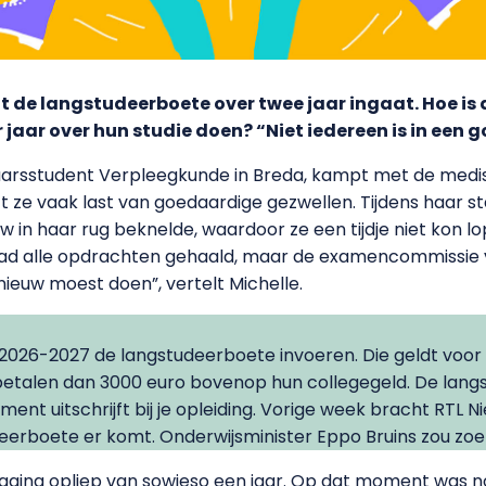
dat de langstudeerboete over twee jaar ingaat. Hoe i
r jaar over hun studie doen? “Niet iedereen is in een
fdejaarsstudent Verpleegkunde in Breda, kampt met de me
 ze vaak last van goedaardige gezwellen. Tijdens haar st
in haar rug beknelde, waardoor ze een tijdje niet kon lop
 had alle opdrachten gehaald, maar de examencommissie v
nieuw moest doen”, vertelt Michelle.
 2026-2027 de langstudeerboete invoeren. Die geldt voor
 betalen dan 3000 euro bovenop hun collegegeld. De langs
nt uitschrijft bij je opleiding. Vorige week bracht RTL N
deerboete er komt. Onderwijsminister Eppo Bruins zou z
raging opliep van sowieso een jaar. Op dat moment was 