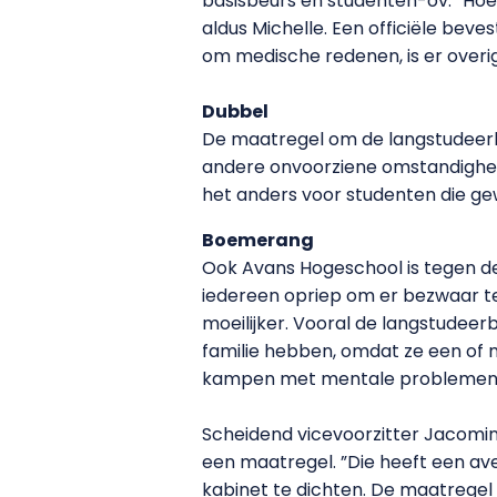
basisbeurs en studenten-ov. “Hoewe
aldus Michelle. Een officiële beve
om medische redenen, is er overig
Dubbel
De maatregel om de langstudeerbo
andere onvoorziene omstandigheden
het anders voor studenten die gew
Boemerang
Ook Avans Hogeschool is tegen de
iedereen opriep om er bezwaar t
moeilijker. Vooral de langstudee
familie hebben, omdat ze een of 
kampen met mentale problemen. 
Scheidend vicevoorzitter Jacomi
een maatregel. ”Die heeft een av
kabinet te dichten. De maatregel