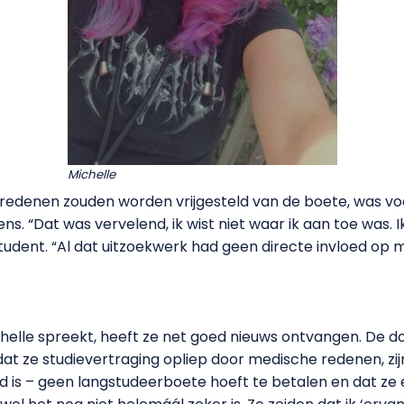
Michelle
denen zouden worden vrijgesteld van de boete, was voor 
s. “Dat was vervelend, ik wist niet waar ik aan toe was. I
tudent. “Al dat uitzoekwerk had geen directe invloed op m
elle spreekt, heeft ze net goed nieuws ontvangen. De 
t dat ze studievertraging opliep door medische redenen, 
d is – geen langstudeerboete hoeft te betalen en dat ze 