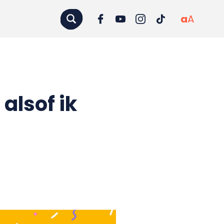
a
A
alsof ik