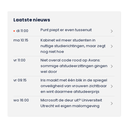
Laatste nieuws
Punt piept er even tussenuit
di 11:00
ma 10:15
Kabinet wil meer studenten in
nuttige studierichtingen, maar zegt
nog niet hoe
vr 11:00
Niet overal code rood op Avans:
sommige afstudeerzittingen gingen
wel door
vr 09:15
Iris maakt met één blik in de spiegel
onveiligheid van vrouwen zichtbaar
en wint daarmee afstudeerprijs
wo 16:00
Microsoft de deur uit? Universiteit
Utrecht wil eigen mailomgeving