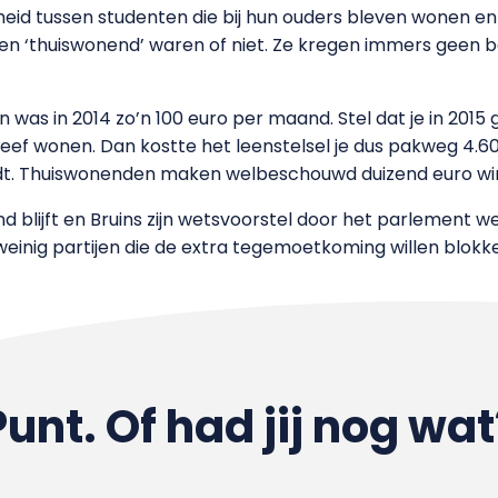
d tussen studenten die bij hun ouders bleven wonen en s
nten ‘thuiswonend’ waren of niet. Ze kregen immers geen 
as in 2014 zo’n 100 euro per maand. Stel dat je in 2015 g
s bleef wonen. Dan kostte het leenstelsel je dus pakweg 4.60
t. Thuiswonenden maken welbeschouwd duizend euro win
d blijft en Bruins zijn wetsvoorstel door het parlement we
r weinig partijen die de extra tegemoetkoming willen blokk
Punt. Of had jij nog wat