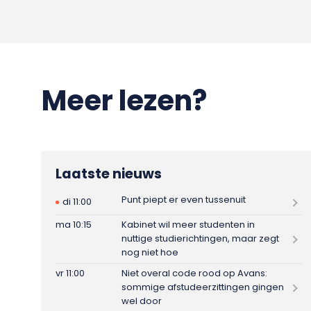
Meer lezen?
Laatste nieuws
Punt piept er even tussenuit
di 11:00
ma 10:15
Kabinet wil meer studenten in
nuttige studierichtingen, maar zegt
nog niet hoe
vr 11:00
Niet overal code rood op Avans:
sommige afstudeerzittingen gingen
wel door