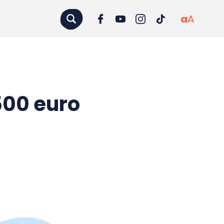
a
A
500 euro