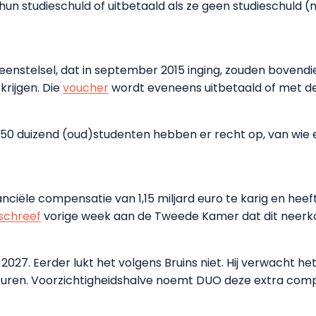
un studieschuld of uitbetaald als ze geen studieschuld (
 leenstelsel, dat in september 2015 inging, zouden bovend
krijgen. Die
voucher
wordt eveneens uitbetaald of met de
 350 duizend (oud)studenten hebben er recht op, van wie 
nciële compensatie van 1,15 miljard euro te karig en heeft
schreef
vorige week aan de Tweede Kamer dat dit neerko
 2027. Eerder lukt het volgens Bruins niet. Hij verwacht 
uren. Voorzichtigheidshalve noemt DUO deze extra compe