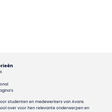
rieën
s
ional
gina’s
g voor studenten en medewerkers van Avans
ool over voor hen relevante onderwerpen en