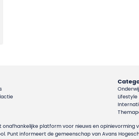
Catego
s
Onderwij
dactie
Lifestyle
Internat
Themapa
et onafhankelijke platform voor nieuws en opinievormin
ool. Punt informeert de gemeenschap van Avans Hogesch