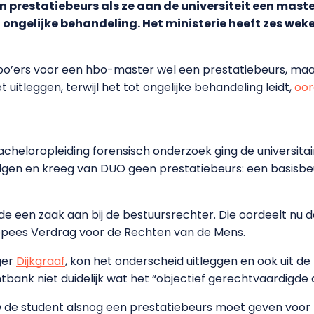
n prestatiebeurs als ze aan de universiteit een mast
n ongelijke behandeling. Het ministerie heeft zes weke
o’ers voor een hbo-master wel een prestatiebeurs, maa
 uitleggen, terwijl het tot ongelijke behandeling leidt,
oor
heloropleiding forensisch onderzoek ging de universitair
olgen en kreeg van DUO geen prestatiebeurs: een basisbe
de een zaak aan bij de bestuursrechter. Die oordeelt nu d
Europees Verdrag voor de Rechten van de Mens.
ger
Dijkgraaf
, kon het onderscheid uitleggen en ook uit 
bank niet duidelijk wat het “objectief gerechtvaardigde d
 de student alsnog een prestatiebeurs moet geven voor 