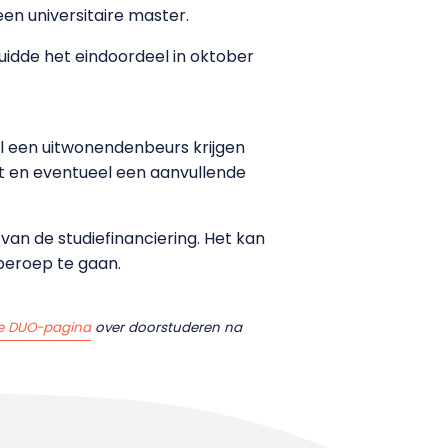
en universitaire master.
idde het eindoordeel in oktober
aal een uitwonendenbeurs krijgen
rt en eventueel een aanvullende
an de studiefinanciering. Het kan
 beroep te gaan.
e DUO-pagina
over doorstuderen na