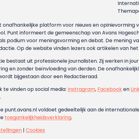
Internat
Themapa
et onafhankelijke platform voor nieuws en opinievormin
ool. Punt informeert de gemeenschap van Avans Hogesch
als podium voor meningsvorming en debat. De mening van 
dactie. Op de website vinden lezers ook artikelen van he
e bestaat uit professionele journalisten. Zij werken in jour
ing en zonder beïnvloeding van derden. De onafhankelijk
wordt bijgestaan door een Redactieraad.
ok te vinden op social media:
Instragram
,
Facebook
en
Lin
.
e punt.avans.nl voldoet gedeeltelijk aan de internationale
de
toegankelijkheidsverklaring
.
stellingen
|
Cookies