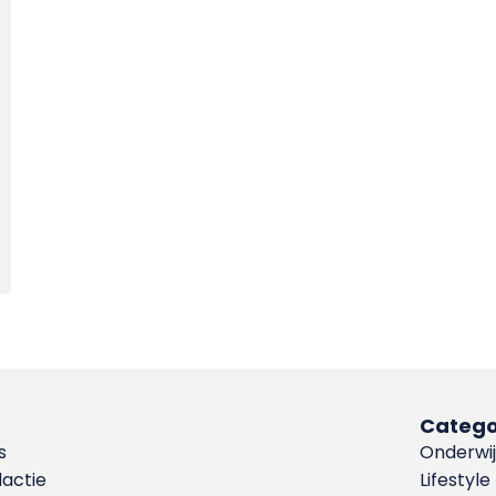
Catego
s
Onderwij
dactie
Lifestyle