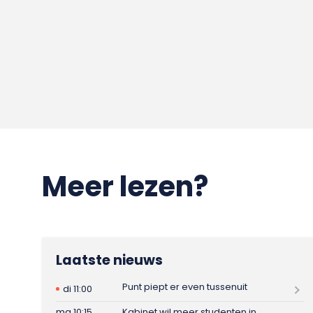
Meer lezen?
Laatste nieuws
Punt piept er even tussenuit
di 11:00
ma 10:15
Kabinet wil meer studenten in