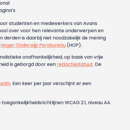
ional
gina’s
g voor studenten en medewerkers van Avans
ool over voor hen relevante onderwerpen en
derden is daarbij niet noodzakelijk de mening
t
Hoger Onderwijs Persbureau
(HOP).
nalistieke onafhankelijkheid, op basis van vrije
heid is geborgd door een
redactiestatuut
. De
kedIn
. Een keer per jaar verschijnt er een
 toegankelijkheidsrichtlijnen WCAG 2.1, niveau AA.