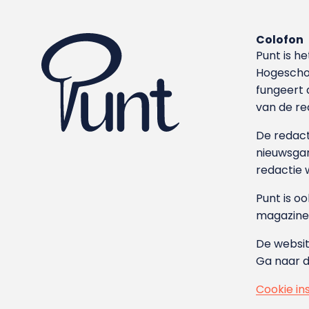
Colofon
Punt is h
Hoge­sch
fungeert 
van de re
De redacti
nieuwsgar
redactie 
Punt is o
magazine
De websit
Ga naar 
Cookie in