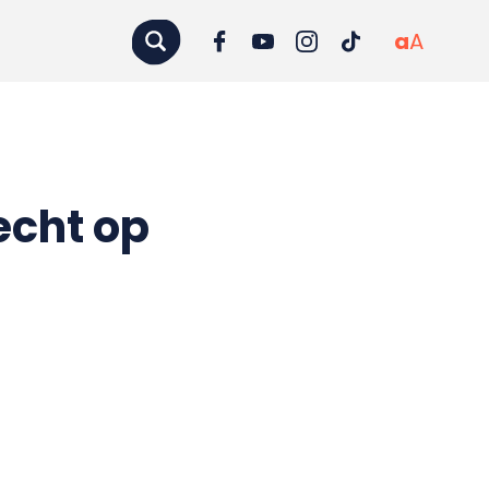
a
A
echt op