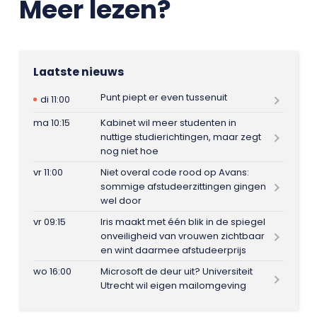
Meer lezen?
Laatste nieuws
Punt piept er even tussenuit
di 11:00
ma 10:15
Kabinet wil meer studenten in
nuttige studierichtingen, maar zegt
nog niet hoe
vr 11:00
Niet overal code rood op Avans:
sommige afstudeerzittingen gingen
wel door
vr 09:15
Iris maakt met één blik in de spiegel
onveiligheid van vrouwen zichtbaar
en wint daarmee afstudeerprijs
wo 16:00
Microsoft de deur uit? Universiteit
Utrecht wil eigen mailomgeving