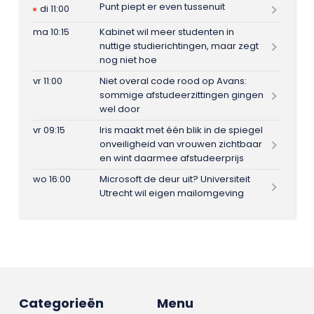
Punt piept er even tussenuit
di 11:00
ma 10:15
Kabinet wil meer studenten in
nuttige studierichtingen, maar zegt
nog niet hoe
vr 11:00
Niet overal code rood op Avans:
sommige afstudeerzittingen gingen
wel door
vr 09:15
Iris maakt met één blik in de spiegel
onveiligheid van vrouwen zichtbaar
en wint daarmee afstudeerprijs
wo 16:00
Microsoft de deur uit? Universiteit
Utrecht wil eigen mailomgeving
Categorieën
Menu