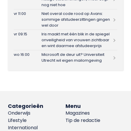
nog niet hoe
vr 11:00
Niet overal code rood op Avans:
sommige afstudeerzittingen gingen
wel door
vr 09:15
Iris maakt met één blik in de spiegel
onveiligheid van vrouwen zichtbaar
en wint daarmee afstudeerprijs
wo 16:00
Microsoft de deur uit? Universiteit
Utrecht wil eigen mailomgeving
Categorieën
Menu
Onderwijs
Magazines
Lifestyle
Tip de redactie
International