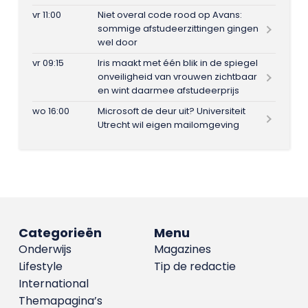
vr 11:00
Niet overal code rood op Avans:
sommige afstudeerzittingen gingen
wel door
vr 09:15
Iris maakt met één blik in de spiegel
onveiligheid van vrouwen zichtbaar
en wint daarmee afstudeerprijs
wo 16:00
Microsoft de deur uit? Universiteit
Utrecht wil eigen mailomgeving
Categorieën
Menu
Onderwijs
Magazines
Lifestyle
Tip de redactie
International
Themapagina’s