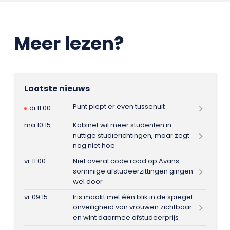
Meer lezen?
Laatste nieuws
Punt piept er even tussenuit
di 11:00
ma 10:15
Kabinet wil meer studenten in
nuttige studierichtingen, maar zegt
nog niet hoe
vr 11:00
Niet overal code rood op Avans:
sommige afstudeerzittingen gingen
wel door
vr 09:15
Iris maakt met één blik in de spiegel
onveiligheid van vrouwen zichtbaar
en wint daarmee afstudeerprijs