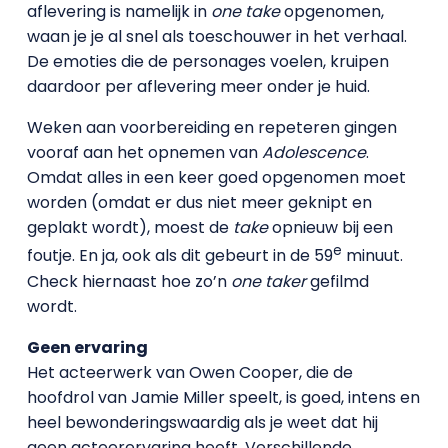
aflevering is namelijk in
one take
opgenomen,
waan je je al snel als toeschouwer in het verhaal.
De emoties die de personages voelen, kruipen
daardoor per aflevering meer onder je huid.
Weken aan voorbereiding en repeteren gingen
vooraf aan het opnemen van
Adolescence
.
Omdat alles in een keer goed opgenomen moet
worden (omdat er dus niet meer geknipt en
geplakt wordt), moest de
take
opnieuw bij een
e
foutje. En ja, ook als dit gebeurt in de 59
minuut.
Check hiernaast hoe zo’n
one taker
gefilmd
wordt.
Geen ervaring
Het acteerwerk van Owen Cooper, die de
hoofdrol van Jamie Miller speelt, is goed, intens en
heel bewonderingswaardig als je weet dat hij
geen acteerervaring heeft. Verschillende