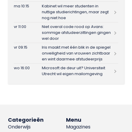
ma 10:15
Kabinet wil meer studenten in
nuttige studierichtingen, maar zegt
nog niet hoe
vr 11:00
Niet overal code rood op Avans:
sommige afstudeerzittingen gingen
wel door
vr 09:15
Iris maakt met één blik in de spiegel
onveiligheid van vrouwen zichtbaar
en wint daarmee afstudeerprijs
wo 16:00
Microsoft de deur uit? Universiteit
Utrecht wil eigen mailomgeving
Categorieën
Menu
Onderwijs
Magazines