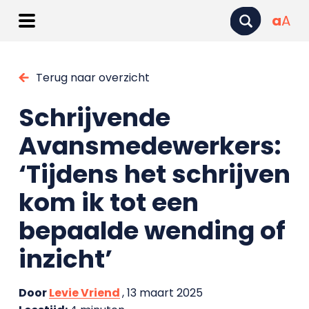
a
A
Terug naar overzicht
Schrijvende
Avansmedewerkers:
‘Tijdens het schrijven
kom ik tot een
bepaalde wending of
inzicht’
Door
Levie Vriend
, 13 maart 2025