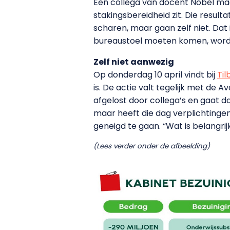
Een collega van docent Nobel maa
stakingsbereidheid zit. Die resul
scharen, maar gaan zelf niet. Dat
bureaustoel moeten komen, wordt 
Zelf niet aanwezig
Op donderdag 10 april vindt bij
Til
is. De actie valt tegelijk met d
afgelost door collega’s en gaat da
maar heeft die dag verplichtingen 
geneigd te gaan. “Wat is belangrijk
(Lees verder onder de afbeelding)