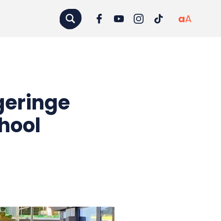
a
A
geringe
hool