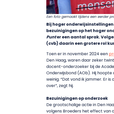
Een foto gemaakt tijdens een eerder pr
Bij hoger onderwijsinstellingen
bezuinigingen op het hoger ond
Punt
er een aantal sprak. Volge
(cvb) daarin een grotere rol ku
Toen er in november 2024 een
pr
Den Haag, waren daar zeker twin
docent-onderzoeker bij de Academ
Onderwijsbond (AOb). Hij hoopte 
weinig. “Dat vond ik jammer. Er i
over”, zegt hij.
Bezuinigingen op onderzoek
De grootschalige actie in Den Haa
volgens Broeders het effect van a