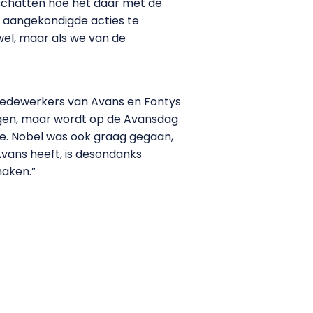
schatten hoe het daar met de
de aangekondigde acties te
wel, maar als we van de
 medewerkers van Avans en Fontys
ingen, maar wordt op de Avansdag
tie. Nobel was ook graag gegaan,
 Avans heeft, is desondanks
maken.”