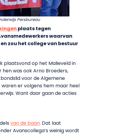
Onderwijs Persbureau
kingen
plaats tegen
gde Avansmedewerkers waarvan
 en zou het college van bestuur
 plaatsvond op het Malieveld in
r hen was ook Arno Broeders,
akbondslid voor de Algemene
er waren er volgens hem maar heel
derwijs. Want daar gaan de acties
ddels
van de baan
. Dat laat
 onder Avanscollega’s weinig wordt