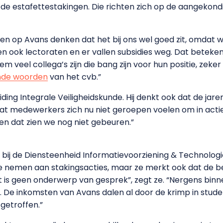
de estafettestakingen. Die richten zich op de aangekondi
sen op Avans denken dat het bij ons wel goed zit, omdat we
n ook lectoraten en er vallen subsidies weg. Dat betekent
m veel collega’s zijn die bang zijn voor hun positie, zeker
ende woorden
van het cvb.”
iding Integrale Veiligheidskunde. Hij denkt ook dat de jare
 dat medewerkers zich nu niet geroepen voelen om in acti
en dat zien we nog niet gebeuren.”
ur bij de Diensteenheid Informatievoorziening & Technolog
te nemen aan stakingsacties, maar ze merkt ook dat de be
et is geen onderwerp van gesprek”, zegt ze. “Nergens binne
ijk. De inkomsten van Avans dalen al door de krimp in stu
getroffen.”