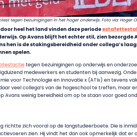
otest tegen bezuinigingen in het hoger onderwijs. Foto via: Hoger 
 door heel het land vinden deze periode
estafettesta
erwijs. Op Avans blijft het echter stil, zien bezor
ns hen is de stakingsbereidheid onder collega’s laag
nnen spelen.
otestactie
tegen bezuinigingen op onderwijs en onderzoek
tigduizend medewerkers en studenten bij aanwezig. Onde
ie voor Technologie en Innovatie x (ATIx) en tevens v
daar veel collega’s van de hogeschool te treffen, maar 
s op Avans weinig bereidheid om op te staan voor goed on
g richtte zich vooral op de langstudeerboete. Die is inmi
ctievoeren zien. Hij vindt het dan ook opmerkelijk dat er