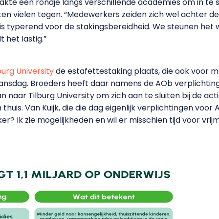
kte een rondje langs verschillende academies om in te 
taten vielen tegen. “Medewerkers zeiden zich wel achter 
 is typerend voor de stakingsbereidheid. We steunen het 
het lastig.”
burg University
de estafettestaking plaats, die ook voor
e Avansdag. Broeders heeft daar namens de AOb verplicht
n naar Tilburg University om zich aan te sluiten bij de ac
thuis. Van Kuijk, die die dag eigenlijk verplichtingen voor
er? Ik zie mogelijkheden en wil er misschien tijd voor vrij