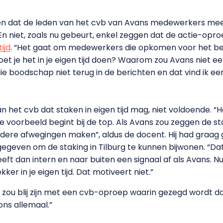
nden dat de leden van het cvb van Avans medewerkers m
 En niet, zoals nu gebeurt, enkel zeggen dat de actie-op
ijd
. “Het gaat om medewerkers die opkomen voor het b
oet je het in je eigen tijd doen? Waarom zou Avans niet 
die boodschap niet terug in de berichten en dat vind ik ee
 het cvb dat staken in eigen tijd mag, niet voldoende. “H
e voorbeeld begint bij de top. Als Avans zou zeggen de st
dere afwegingen maken”, aldus de docent. Hij had graag 
geven om de staking in Tilburg te kunnen bijwonen. “Dat
ft dan intern en naar buiten een signaal af als Avans. Nu 
ker in je eigen tijd. Dat motiveert niet.”
Ik zou blij zijn met een cvb-oproep waarin gezegd wordt d
ons allemaal.”