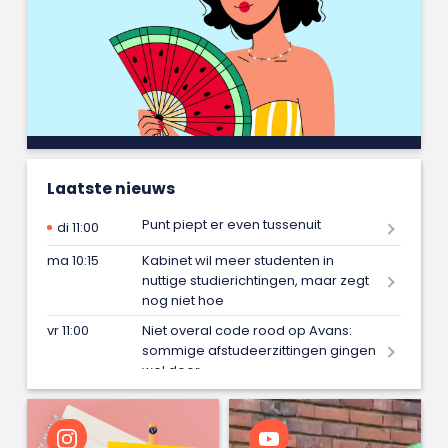
Laatste nieuws
Punt piept er even tussenuit
di 11:00
ma 10:15
Kabinet wil meer studenten in
nuttige studierichtingen, maar zegt
nog niet hoe
vr 11:00
Niet overal code rood op Avans:
sommige afstudeerzittingen gingen
wel door
vr 09:15
Iris maakt met één blik in de spiegel
onveiligheid van vrouwen zichtbaar
en wint daarmee afstudeerprijs