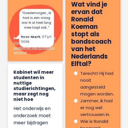
Wat vind je
ervan dat
"Goedemorgen , ik
Ronald
had is een vraag
war ik al heel lang
Koeman
mee loopt ook..."
stopt als
Door: Mark,
07 juli
Reactie op:
Danique doet
bondscoach
2026
aan hekserij: ‘Ik wil
van het
voorkomen dat ik mensen
afschrik’
Nederlands
Elftal?
Kabinet wil meer
Terecht! Hij had
studenten in
nooit
nuttige
aangesteld
studierichtingen,
maar zegt nog
mogen worden..
niet hoe
Jammer, ik had
er nog wel
Het onderwijs en
vertrouwen in.
onderzoek moet
Wie is Ronald
meer bijdragen