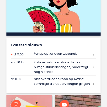
Laatste nieuws
Punt piept er even tussenuit
di 11:00
ma 10:15
Kabinet wil meer studenten in
nuttige studierichtingen, maar zegt
nog niet hoe
vr 11:00
Niet overal code rood op Avans:
sommige afstudeerzittingen gingen
wel door
vr 09:15
Iris maakt met één blik in de spiegel
onveiligheid van vrouwen zichtbaar
en wint daarmee afstudeerprijs