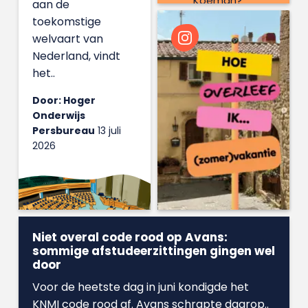
Koeman?
aan de
toekomstige
welvaart van
Nederland, vindt
het..
Door: Hoger
Onderwijs
Persbureau
13 juli
2026
Niet overal code rood op Avans:
sommige afstudeerzittingen gingen wel
door
Voor de heetste dag in juni kondigde het
KNMI code rood af. Avans schrapte daarop..