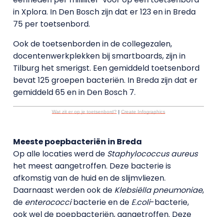
in Xplora. In Den Bosch zijn dat er 123 en in Breda
75 per toetsenbord.
Ook de toetsenborden in de collegezalen,
docentenwerkplekken bij smartboards, zijn in
Tilburg het smerigst. Een gemiddeld toetsenbord
bevat 125 groepen bacteriën. In Breda zijn dat er
gemiddeld 65 en in Den Bosch 7.
Wat zit er op je toetsenbord?
|
Create Infographics
Meeste poepbacteriën in Breda
Op alle locaties werd de
Staphylococcus aureus
het meest aangetroffen. Deze bacterie is
afkomstig van de huid en de slijmvliezen.
Daarnaast werden ook de
Klebsiëlla pneumoniae
,
de
enterococci
bacterie en de
E.coli
-bacterie,
ook wel de poepbacteriën, aangetroffen. Deze