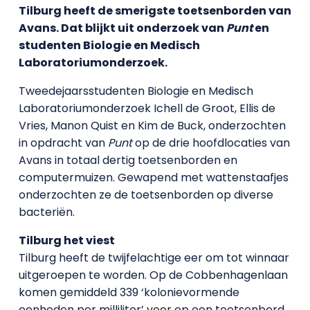
Tilburg heeft de smerigste toetsenborden van
Avans. Dat blijkt uit onderzoek van
Punt
en
studenten Biologie en Medisch
Laboratoriumonderzoek.
Tweedejaarsstudenten Biologie en Medisch
Laboratoriumonderzoek Ichell de Groot, Ellis de
Vries, Manon Quist en Kim de Buck, onderzochten
in opdracht van
Punt
op de drie hoofdlocaties van
Avans in totaal dertig toetsenborden en
computermuizen. Gewapend met wattenstaafjes
onderzochten ze de toetsenborden op diverse
bacteriën.
Tilburg het viest
Tilburg heeft de twijfelachtige eer om tot winnaar
uitgeroepen te worden. Op de Cobbenhagenlaan
komen gemiddeld 339 ‘kolonievormende
eenheden per milliliter’ voor op een toetsenbord