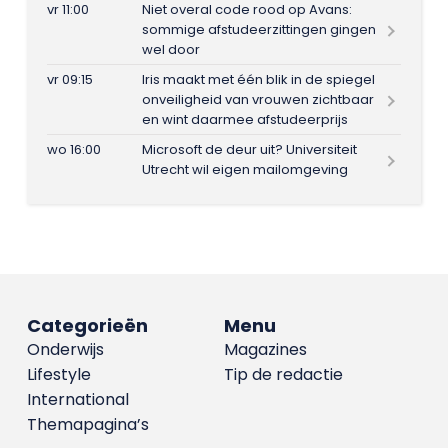
vr 11:00
Niet overal code rood op Avans:
sommige afstudeerzittingen gingen
wel door
vr 09:15
Iris maakt met één blik in de spiegel
onveiligheid van vrouwen zichtbaar
en wint daarmee afstudeerprijs
wo 16:00
Microsoft de deur uit? Universiteit
Utrecht wil eigen mailomgeving
Categorieën
Menu
Onderwijs
Magazines
Lifestyle
Tip de redactie
International
Themapagina’s