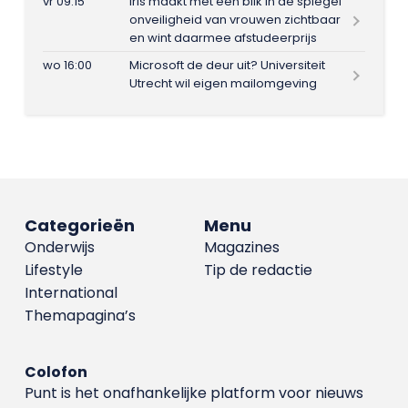
vr 09:15
Iris maakt met één blik in de spiegel
onveiligheid van vrouwen zichtbaar
en wint daarmee afstudeerprijs
wo 16:00
Microsoft de deur uit? Universiteit
Utrecht wil eigen mailomgeving
Categorieën
Menu
Onderwijs
Magazines
Lifestyle
Tip de redactie
International
Themapagina’s
Colofon
Punt is het onafhankelijke platform voor nieuws