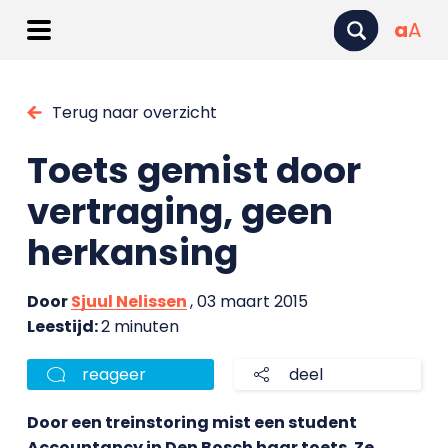
a
A
Terug naar overzicht
Toets gemist door
vertraging, geen
herkansing
Door
Sjuul Nelissen
, 03 maart 2015
Leestijd:
2 minuten
reageer
deel
Door een treinstoring mist een student
Accountancy in Den Bosch haar toets. Ze