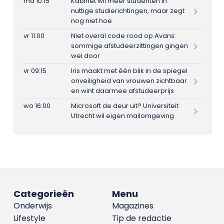
ma 10:15
Kabinet wil meer studenten in
nuttige studierichtingen, maar zegt
nog niet hoe
vr 11:00
Niet overal code rood op Avans:
sommige afstudeerzittingen gingen
wel door
vr 09:15
Iris maakt met één blik in de spiegel
onveiligheid van vrouwen zichtbaar
en wint daarmee afstudeerprijs
wo 16:00
Microsoft de deur uit? Universiteit
Utrecht wil eigen mailomgeving
Categorieën
Menu
Onderwijs
Magazines
Lifestyle
Tip de redactie